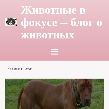
Животные в
фокусе — блог о
животных
Главная
Блог