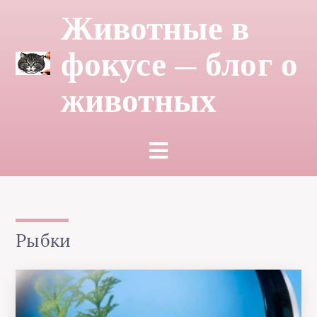
Животные в
фокусе — блог о
животных
Рыбки