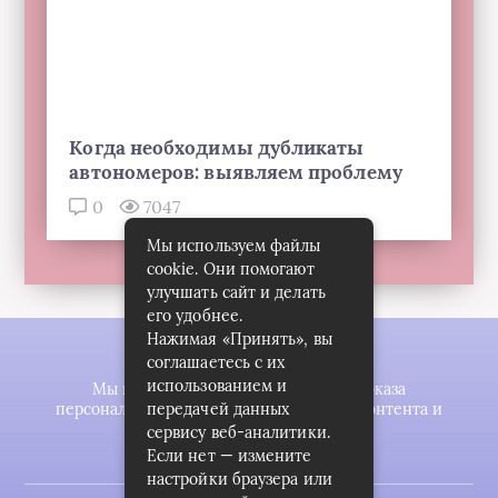
Когда необходимы дубликаты
автономеров: выявляем проблему
0
7047
Мы используем файлы
cookie. Они помогают
улучшать сайт и делать
его удобнее.
Нажимая «Принять», вы
соглашаетесь с их
использованием и
Мы используем файлы cookie для показа
персонализированной рекламы и/или контента и
передачей данных
анализа нашего трафика.
сервису веб-аналитики.
Если нет — измените
настройки браузера или