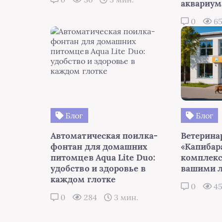
аквариум
0
6
Блог
Блог
Автоматическая поилка-
Ветерина
фонтан для домашних
«Капибара
питомцев Aqua Lite Duo:
комплекс
удобство и здоровье в
вашими 
каждом глотке
0
4
0
284
3 мин.