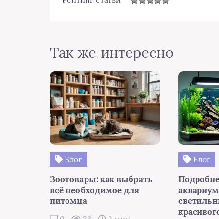
Рейтинг статьи
Так же интересно
Блог
Блог
Зоотовары: как выбрать
Подробне
всё необходимое для
аквариу
питомца
светильн
красивог
0
36
3 мин.