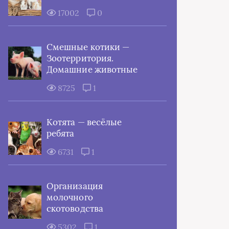
17002
0
Смешные котики —
Зоотерритория.
Домашние животные
8725
1
Котята — весёлые
ребята
6731
1
Организация
молочного
скотоводства
5302
1