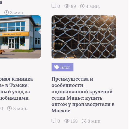
а
0
89
4 мин.
5
3 мин.
Блог
рная клиника
Преимущества и
» в Томске:
особенности
ный уход за
оцинкованной крученой
любимцами
сетки Манье: купить
оптом у производителя в
50
3 мин.
Москве
0
168
3 мин.