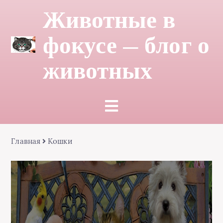
Животные в
фокусе — блог о
животных
Главная
Кошки