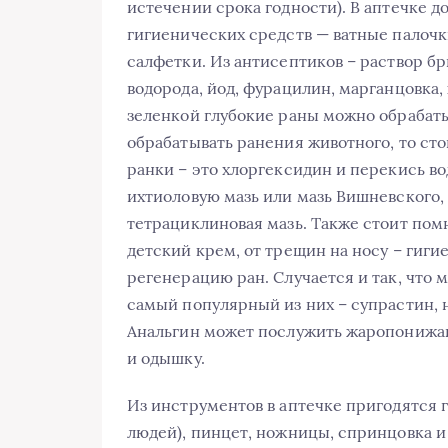
истечении срока годности). В аптечке 
гигиенических средств — ватные палочки
салфетки. Из антисептиков – раствор бр
водорода, йод, фурацилин, марганцовка,
зеленкой глубокие раны можно обрабаты
обрабатывать ранения животного, то ст
ранки – это хлоргексидин и перекись в
ихтиоловую мазь или мазь Вишневского, 
тетрациклиновая мазь. Также стоит пом
детский крем, от трещин на носу – гиги
регенерацию ран. Случается и так, что 
самый популярный из них – супрастин, н
Анальгин может послужить жаропонижающ
и одышку.
Из инструментов в аптечке пригодятся г
людей), пинцет, ножницы, спринцовка и 