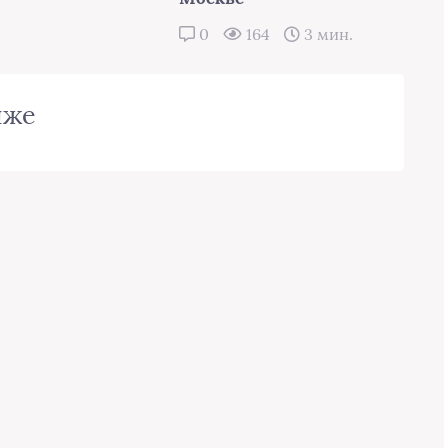
0
164
3 мин.
иже