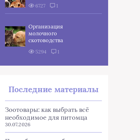
6727
1
Организация
молочного
скотоводства
5294
1
Последние материалы
Зоотовары: как выбрать всё
необходимое для питомца
30.07.2026