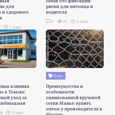
мный
собак без фиксации:
ик для
риски для питомца и
о и здорового
водителя
а
0
87
4 мин.
2
3 мин.
Блог
рная клиника
Преимущества и
» в Томске:
особенности
ный уход за
оцинкованной крученой
любимцами
сетки Манье: купить
оптом у производителя в
46
3 мин.
Москве