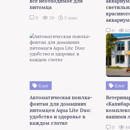
всё необходимое для
аквариу
питомца
светильн
красивог
0
29
3 мин.
аквариум
0
6
Блог
Блог
Автоматическая поилка-
Ветерина
фонтан для домашних
«Капибара
питомцев Aqua Lite Duo:
комплекс
удобство и здоровье в
вашими 
каждом глотке
0
4