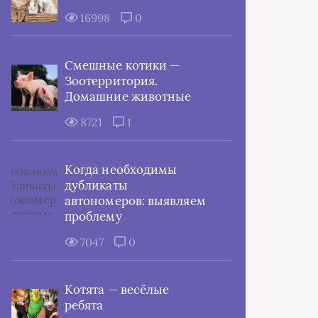
16998
0
Смешные котики —
Зоотерритория.
Домашние животные
8721
1
Когда необходимы
дубликаты
автономеров: выявляем
проблему
7047
0
Котята — весёлые
ребята