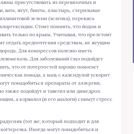
должны присутствовать из перевязочных и
, вата, жгут, бинты, пластырь, стерильные
иллиантовой зелени (зеленка), перекись
 хлоргексидин. Стоит помнить, что йодом и
вать только по краям. Учитывая, что прелстоит
оит отдать предпочтения средствам, не жгущим
одорода. Для компрессов полезно иметь
левомеколь. Для заболеваний глаз подойдет
нить, что от потертостей хорошо помогает
еническая помада, а мазь с календулой ускорит
могут понадобиться препараты от аллергии,
о также подойдут и тавегил или димедрол.
им, а корвалол (и его аналоги) снимут стресс
радусник (тот же, который подходит и для
когтерезка. Иногда могут понадобиться и