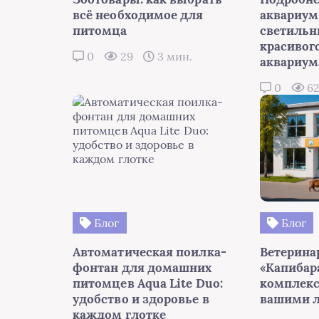
всё необходимое для
аквариу
питомца
светильн
красивог
0
29
3 мин.
аквариум
0
6
Блог
Блог
Автоматическая поилка-
Ветерина
фонтан для домашних
«Капибара
питомцев Aqua Lite Duo:
комплекс
удобство и здоровье в
вашими 
каждом глотке