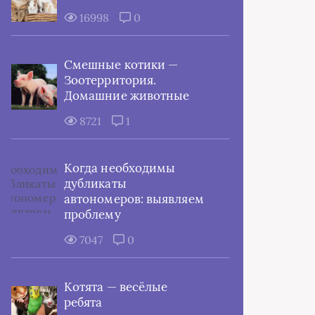
16998
0
Смешные котики —
Зоотерритория.
Домашние животные
8721
1
Когда необходимы
дубликаты
автономеров: выявляем
проблему
7047
0
Котята — весёлые
ребята