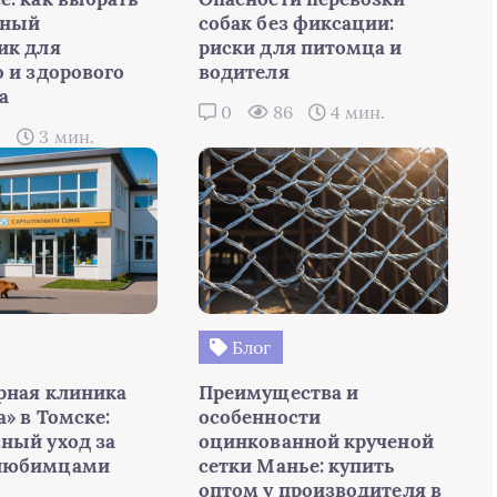
мный
собак без фиксации:
ик для
риски для питомца и
о и здорового
водителя
а
0
86
4 мин.
2
3 мин.
Блог
рная клиника
Преимущества и
» в Томске:
особенности
ный уход за
оцинкованной крученой
любимцами
сетки Манье: купить
оптом у производителя в