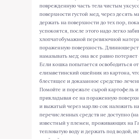
поврежденную часть тела чистым уксус
поверхности густой мед, через десять м
держать на поверхности до тех пор, пока
успокоятся, после этого надо легко заби
хлопчатобумажной перевязочной матери
пораженную поверхность. Длинношерстн
намазывать мед; она все равно потеряе
Если кошка попытается освободиться от 
елизаветинский ошейник из картона, чт
блестящее и доказанное средство лечен
Помойте и порежьте сырой картофель и
прикладывая ее на пораженную поверхно
и выжатый через марлю сок наложить на 
перечисленных средств не доступно (на
известный у племен, проживающих на Га
тепловатую воду и держать под водой, и