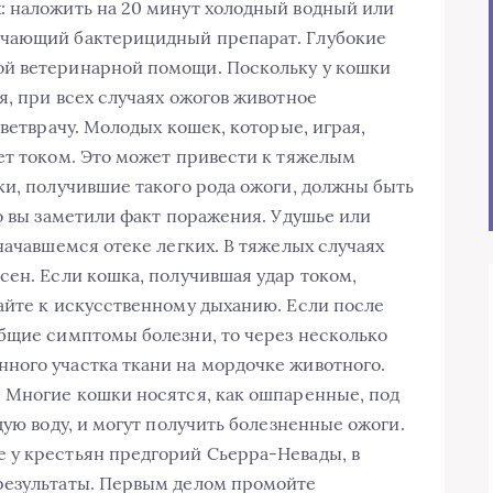
: наложить на 20 минут холодный водный или
гчающий бактерицидный препарат. Глубокие
й ветеринарной помощи. Поскольку у кошки
я, при всех случаях ожогов животное
 ветврачу. Молодых кошек, которые, играя,
ет током. Это может привести к тяжелым
ки, получившие такого рода ожоги, должны быть
о вы заметили факт поражения. Удушье или
начавшемся отеке легких. В тяжелых случаях
сен. Если кошка, получившая удар током,
айте к искусственному дыханию. Если после
бщие симптомы болезни, то через несколько
ного участка ткани на мордочке животного.
 Многие кошки носятся, как ошпаренные, под
щую воду, и могут получить болезненные ожоги.
 у крестьян предгорий Сьерра-Невады, в
результаты. Первым делом промойте