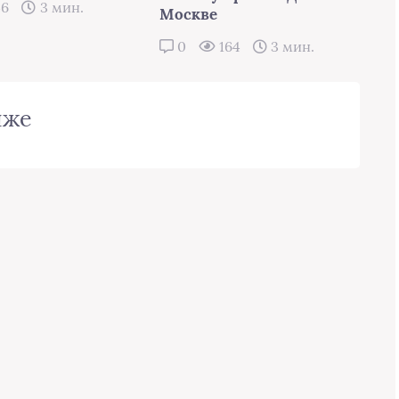
46
3 мин.
Москве
0
164
3 мин.
иже