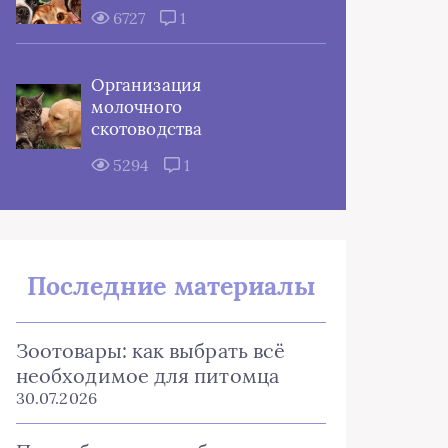
6727
1
Организация
молочного
скотоводства
5294
1
Последние материалы
Зоотовары: как выбрать всё
необходимое для питомца
30.07.2026