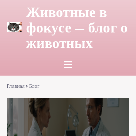
Животные в
фокусе — блог о
животных
Главная
Блог