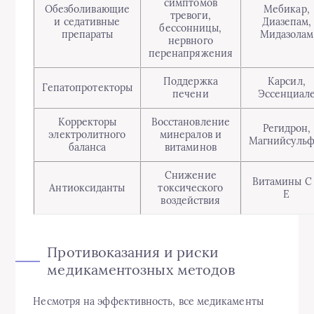
симптомов
Обезболивающие
Мебикар,
тревоги,
и седативные
Диазепам,
бессонницы,
препараты
Мидазолам
нервного
перенапряжения
Поддержка
Карсил,
Гепатопротекторы
печени
Эссенциал
Корректоры
Восстановление
Регидрон,
электролитного
минералов и
Магнийсульф
баланса
витаминов
Снижение
Витамины C
Антиоксиданты
токсического
E
воздействия
Противоказания и риски
медикаментозных методов
Несмотря на эффективность, все медикаменты