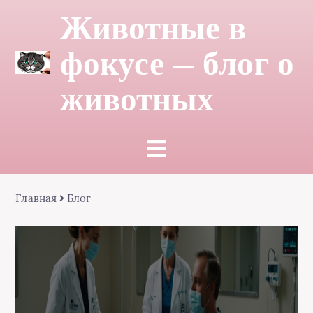
Животные в
фокусе — блог о
животных
Главная
Блог