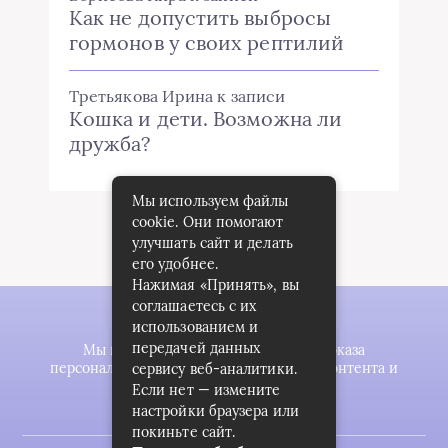
Как не допустить выбросы
гормонов у своих рептилий
Третьякова Ирина
к записи
Кошка и дети. Возможна ли
дружба?
Мы используем файлы
cookie. Они помогают
улучшать сайт и делать
его удобнее.
Нажимая «Принять», вы
соглашаетесь с их
использованием и
передачей данных
Мы используем файлы cookie для показа
персонализированной рекламы и/или контента и
сервису веб-аналитики.
анализа нашего трафика.
Если нет — измените
настройки браузера или
покиньте сайт.