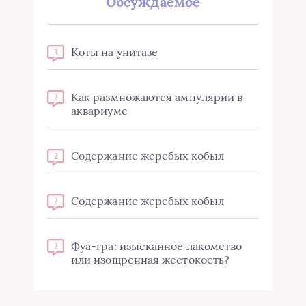
Обсуждаемое
Коты на унитазе
3
Как размножаются ампулярии в
2
аквариуме
Содержание жеребых кобыл
2
Содержание жеребых кобыл
2
Фуа-гра: изысканное лакомство
2
или изощренная жестокость?