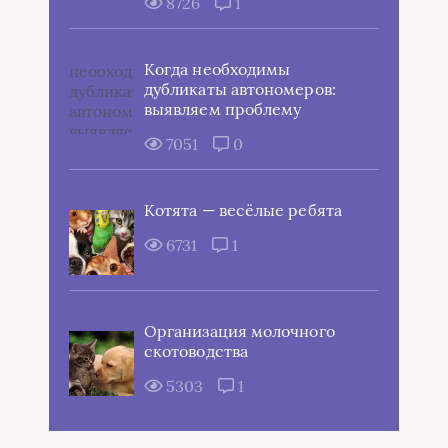
8726
1
Когда необходимы
дубликаты автономеров:
выявляем проблему
7051
0
Котята — весёлые ребята
6731
1
Организация молочного
скотоводства
5303
1