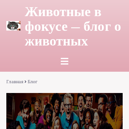
Животные в
фокусе — блог о
животных
Главная
Блог