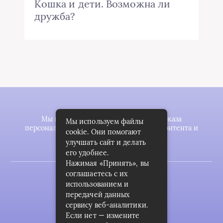
Кошка и дети. Возможна ли
дружба?
Мы используем файлы cookie для показа
Мы используем файлы
персонализированной рекламы и/или контента и
cookie. Они помогают
анализа нашего трафика.
улучшать сайт и делать
его удобнее.
Нажимая «Принять», вы
соглашаетесь с их
2023 © zookomplekt.ru
использованием и
Карта сайта
передачей данных
сервису веб-аналитики.
Пользовательское соглашение
Если нет — измените