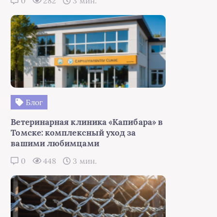
0
282
3 мин.
Блог
Ветеринарная клиника «Капибара» в
Томске: комплексный уход за
вашими любимцами
0
448
3 мин.