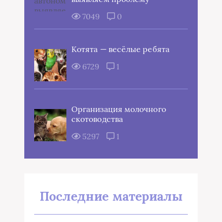
7049
0
Котята — весёлые ребята
6729
1
Организация молочного
скотоводства
5297
1
Последние материалы