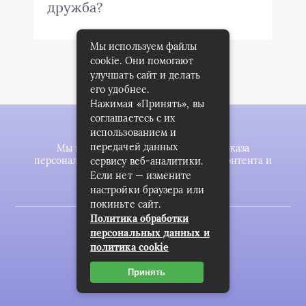
дружба?
Мы используем файлы
cookie. Они помогают
улучшать сайт и делать
его удобнее.
Нажимая «Принять», вы
соглашаетесь с их
использованием и
передачей данных
Мы используем файлы cookie для показа
персонализированной рекламы и/или контента и
сервису веб-аналитики.
анализа нашего трафика.
Если нет — измените
настройки браузера или
покиньте сайт.
Политика обработки
2023 © zookomplekt.ru
персональных данных и
политика cookie
Карта сайта
Пользовательское соглашение
Принять