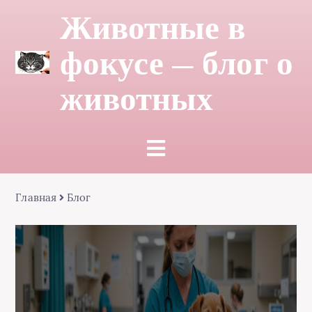
Животные в
фокусе — блог о
животных
Главная
Блог