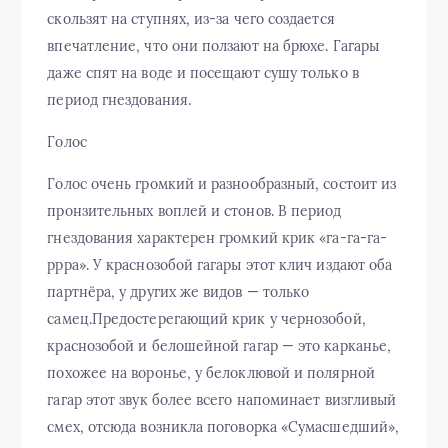
скользят на ступнях, из-за чего создается
впечатление, что они ползают на брюхе. Гагары
даже спят на воде и посещают сушу только в
период гнездования.
Голос
Голос очень громкий и разнообразный, состоит из
пронзительных воплей и стонов. В период
гнездования характерен громкий крик «га-га-га-
ррра». У краснозобой гагары этот клич издают оба
партнёра, у других же видов — только
самец.Предостерегающий крик у чернозобой,
краснозобой и белошейной гагар — это карканье,
похожее на воронье, у белоклювой и полярной
гагар этот звук более всего напоминает визгливый
смех, отсюда возникла поговорка «Сумасшедший»,