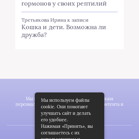
гормонов у своих рептилий
Третьякова Ирина
к записи
Кошка и дети. Возможна ли
дружба?
Мы используем файлы cookie для показа
Мы используем файлы
персонализированной рекламы и/или контента и
cookie. Они помогают
анализа нашего трафика.
улучшать сайт и делать
его удобнее.
Нажимая «Принять», вы
соглашаетесь с их
2023 © zookomplekt.ru