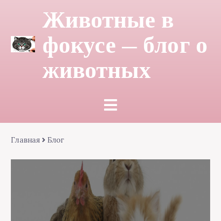
Животные в
фокусе — блог о
животных
Главная
Блог