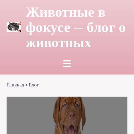
Животные в
фокусе — блог о
животных
Главная
Блог