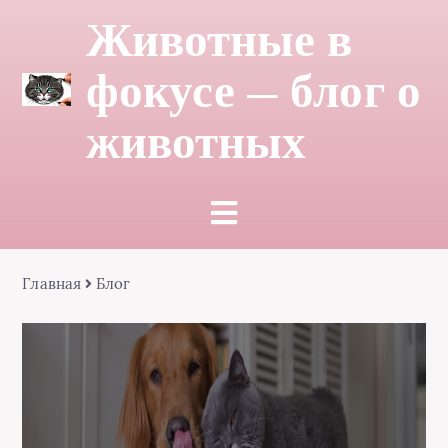
Животные в
фокусе — блог о
животных
Главная
Блог