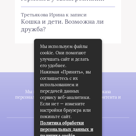
Третьякова Ирина
к записи
Кошка и дети. Возможна ли
дружба?
Мы используем файлы
cookie. Они помогают
улучшать сайт и делать
его удобнее.
Нажимая «Принять», вы
соглашаетесь с их
использованием и
передачей данных
Мы используем файлы cookie для показа
персонализированной рекламы и/или контента и
сервису веб-аналитики.
анализа нашего трафика.
Если нет — измените
настройки браузера или
покиньте сайт.
Политика обработки
2023 © zookomplekt.ru
персональных данных и
политика cookie