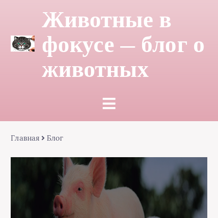
Животные в
фокусе — блог о
животных
Главная
Блог