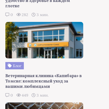
удобство и здоровье в каждом
глотке
0
282
3 мин.
Блог
Ветеринарная клиника «Капибара» в
Томске: комплексный уход за
вашими любимцами
0
449
3 мин.