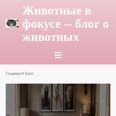
Животные в
фокусе — блог о
животных
Главная
Блог