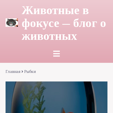
Животные в
фокусе — блог о
животных
Главная
Рыбки