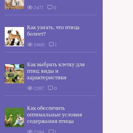
2477
0
Как узнать, что птица
болеет?
2460
1
Как выбрать клетку для
птиц: виды и
характеристики
2387
0
Как обеспечить
оптимальные условия
содержания птицы
2384
1