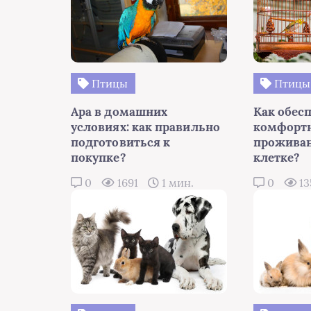
Птицы
Птицы
Ара в домашних
Как обес
условиях: как правильно
комфорт
подготовиться к
проживан
покупке?
клетке?
0
1691
1 мин.
0
13