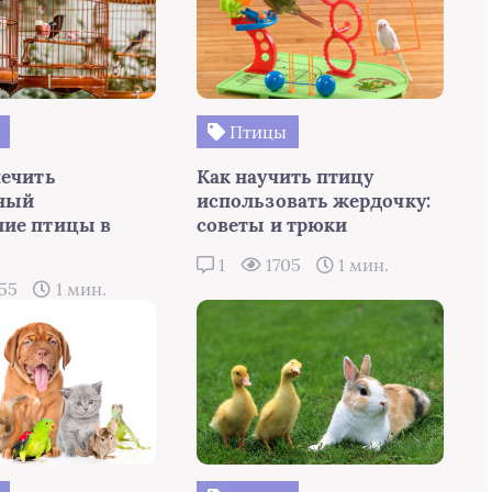
Птицы
печить
Как научить птицу
ный
использовать жердочку:
ие птицы в
советы и трюки
1
1705
1 мин.
55
1 мин.