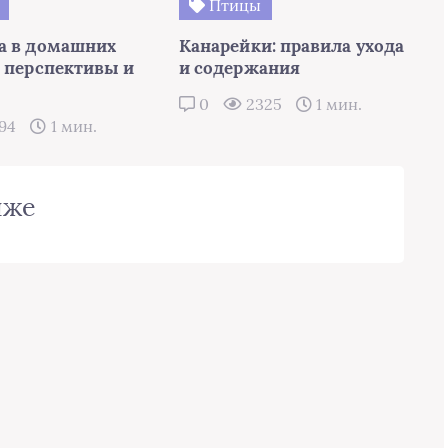
Птицы
а в домашних
Канарейки: правила ухода
: перспективы и
и содержания
0
2325
1 мин.
94
1 мин.
иже