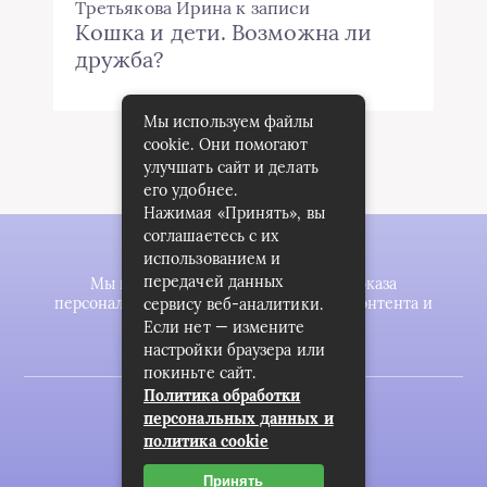
Третьякова Ирина
к записи
Кошка и дети. Возможна ли
дружба?
Мы используем файлы
cookie. Они помогают
улучшать сайт и делать
его удобнее.
Нажимая «Принять», вы
соглашаетесь с их
использованием и
передачей данных
Мы используем файлы cookie для показа
персонализированной рекламы и/или контента и
сервису веб-аналитики.
анализа нашего трафика.
Если нет — измените
настройки браузера или
покиньте сайт.
Политика обработки
2023 © zookomplekt.ru
персональных данных и
политика cookie
Карта сайта
Пользовательское соглашение
Принять