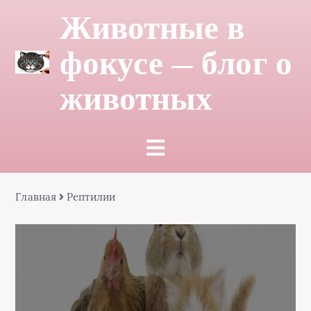
Животные в
фокусе — блог о
животных
Главная
Рептилии