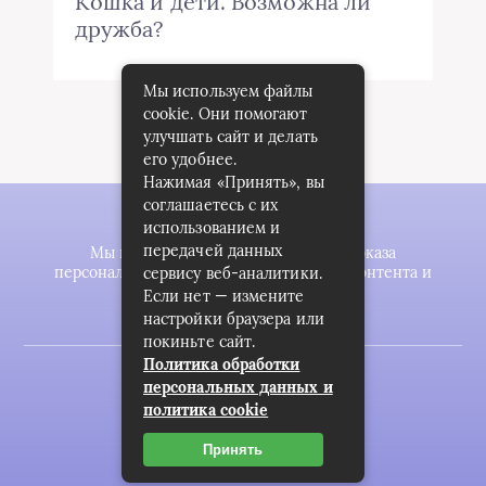
Кошка и дети. Возможна ли
дружба?
Мы используем файлы
cookie. Они помогают
улучшать сайт и делать
его удобнее.
Нажимая «Принять», вы
соглашаетесь с их
использованием и
передачей данных
Мы используем файлы cookie для показа
персонализированной рекламы и/или контента и
сервису веб-аналитики.
анализа нашего трафика.
Если нет — измените
настройки браузера или
покиньте сайт.
Политика обработки
2023 © zookomplekt.ru
персональных данных и
политика cookie
Карта сайта
Пользовательское соглашение
Принять