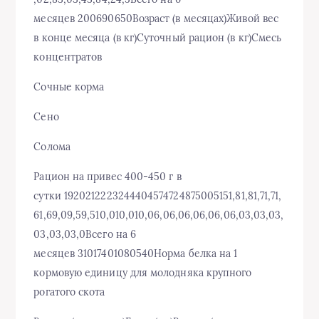
месяцев 200690650Возраст (в месяцах)Живой вес
в конце месяца (в кг)Суточный рацион (в кг)Смесь
концентратов
Сочные корма
Сено
Солома
Рацион на привес 400-450 г в
сутки 1920212223244404574724875005151,81,81,71,71,
61,69,09,59,510,010,010,06,06,06,06,06,06,03,03,03,
03,03,03,0Всего на 6
месяцев 31017401080540Норма белка на 1
кормовую единицу для молодняка крупного
рогатого скота