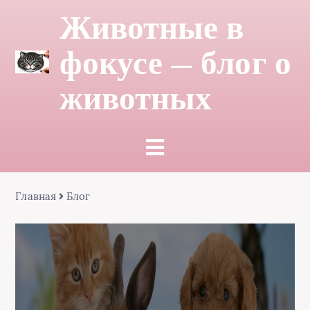
Животные в
фокусе — блог о
животных
Главная
Блог