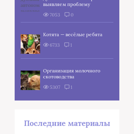
выявляем проблему
7053
0
Котята — весёлые ребята
6733
1
Организация молочного
скотоводства
5307
1
Последние материалы