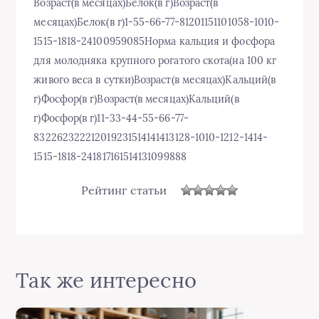
Возраст(в месяцах)Белок(в г)Возраст(в
месяцах)Белок(в г)1-55-66-77-81201151101058-1010-
1515-1818-24100959085Норма кальция и фосфора
для молодняка крупного рогатого скота(на 100 кг
живого веса в сутки)Возраст(в месяцах)Кальций(в
г)Фосфор(в г)Возраст(в месяцах)Кальций(в
г)Фосфор(в г)11-33-44-55-66-77-
832262322212019231514141413128-1010-1212-1414-
1515-1818-241817161514131099888
Рейтинг статьи
Так же интересно