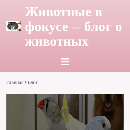
Животные в
фокусе — блог о
животных
Главная
Блог