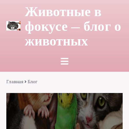
Животные в
фокусе — блог о
животных
Главная
Блог