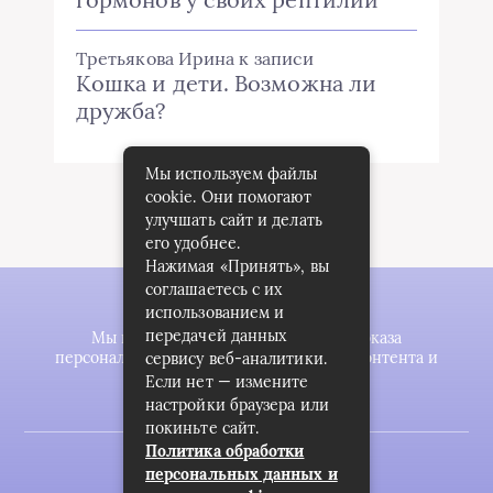
Третьякова Ирина
к записи
Кошка и дети. Возможна ли
дружба?
Мы используем файлы
cookie. Они помогают
улучшать сайт и делать
его удобнее.
Нажимая «Принять», вы
соглашаетесь с их
использованием и
передачей данных
Мы используем файлы cookie для показа
персонализированной рекламы и/или контента и
сервису веб-аналитики.
анализа нашего трафика.
Если нет — измените
настройки браузера или
покиньте сайт.
Политика обработки
2023 © zookomplekt.ru
персональных данных и