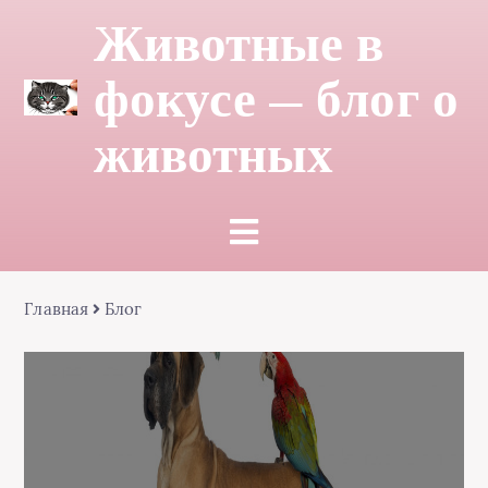
Животные в
фокусе — блог о
животных
Главная
Блог