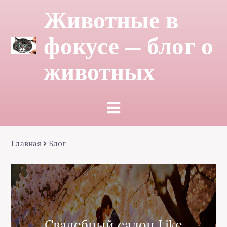
Животные в
фокусе — блог о
животных
Главная
Блог
Свадебный салон Like