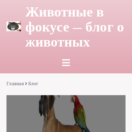
Животные в
фокусе — блог о
животных
Главная
Блог