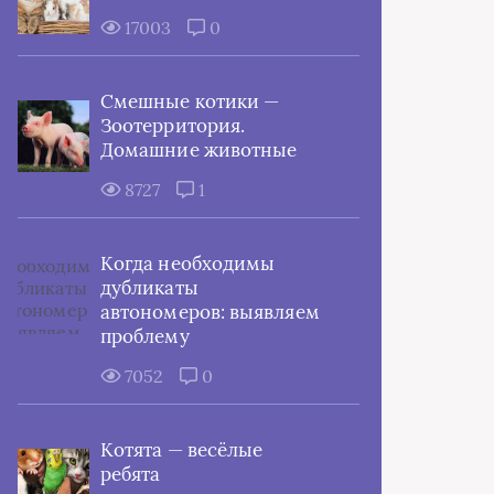
17003
0
Смешные котики —
Зоотерритория.
Домашние животные
8727
1
Когда необходимы
дубликаты
автономеров: выявляем
проблему
7052
0
Котята — весёлые
ребята