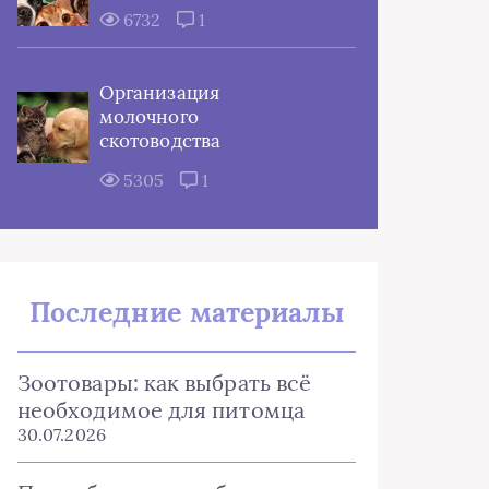
6732
1
Организация
молочного
скотоводства
5305
1
Последние материалы
Зоотовары: как выбрать всё
необходимое для питомца
30.07.2026