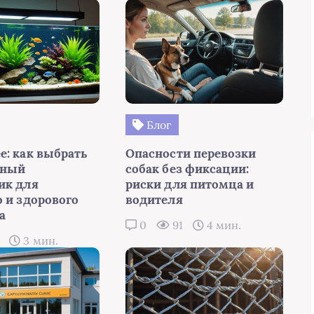
Блог
е: как выбрать
Опасности перевозки
мный
собак без фиксации:
ик для
риски для питомца и
о и здорового
водителя
а
0
91
4 мин.
7
3 мин.