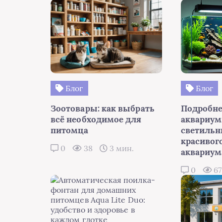
Блог
Блог
Зоотовары: как выбрать
Подробне
всё необходимое для
аквариу
питомца
светильн
красивог
0
38
3 мин.
аквариум
0
6