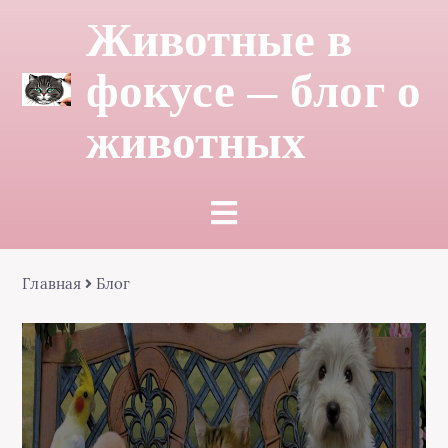
Животные в
фокусе — блог о
животных
Главная
Блог