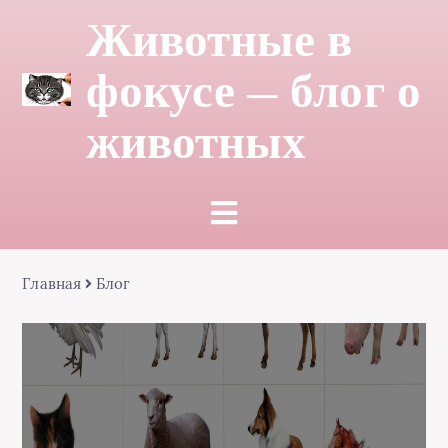
Животные в
фокусе — блог о
животных
Главная
Блог