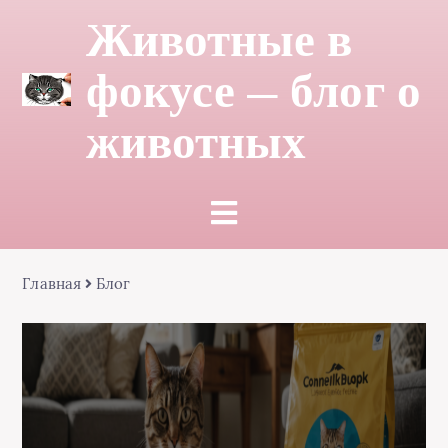
Животные в
фокусе — блог о
животных
Главная
Блог