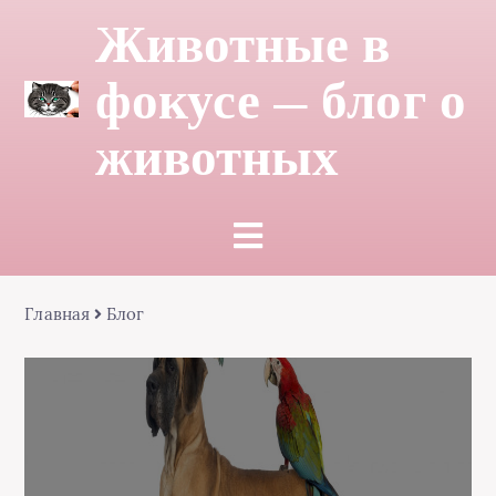
Животные в
фокусе — блог о
животных
Главная
Блог