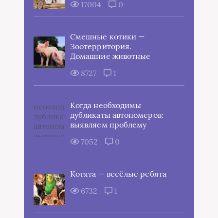
17004
0
Смешные котики —
Зоотерритория.
Домашние животные
8727
1
Когда необходимы
дубликаты автономеров:
выявляем проблему
7052
0
Котята — весёлые ребята
6732
1