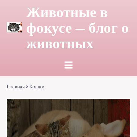
Животные в
фокусе — блог о
животных
Главная
Кошки