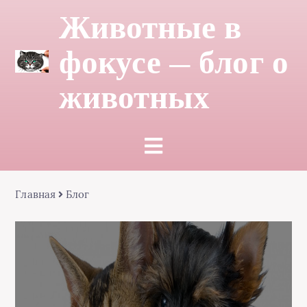
Животные в
фокусе — блог о
животных
Главная
Блог