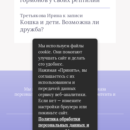
Третьякова Ирина
к записи
Кошка и дети. Возможна ли
дружба?
Мы используем файлы
cookie. Они помогают
улучшать сайт и делать
его удобнее.
Нажимая «Принять», вы
соглашаетесь с их
использованием и
передачей данных
Мы используем файлы cookie для показа
персонализированной рекламы и/или контента и
сервису веб-аналитики.
анализа нашего трафика.
Если нет — измените
настройки браузера или
покиньте сайт.
Политика обработки
2023 © zookomplekt.ru
персональных данных и