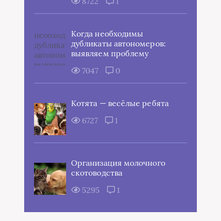
8722
1
Когда необходимы
дубликаты автономеров:
выявляем проблему
7047
0
Котята — весёлые ребята
6727
1
Организация молочного
скотоводства
5295
1