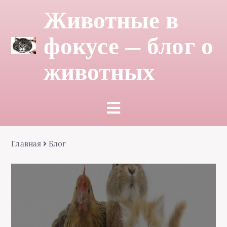
Животные в
фокусе — блог о
животных
Главная
Блог