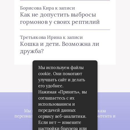
Борисова Кира
к записи
Как не допустить выбросы
гормонов у своих рептилий
Третьякова Ирина
к записи
Кошка и дети. Возможна ли
дружба?
Мы используем файлы
cookie. Они помогают
улучшать сайт и делать
его удобнее.
Нажимая «Принять», вы
соглашаетесь с их
использованием и
передачей данных
Мы используем файлы cookie для показа
персонализированной рекламы и/или контента и
сервису веб-аналитики.
анализа нашего трафика.
Если нет — измените
настройки браузера или