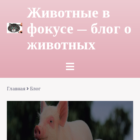
Животные в
фокусе — блог о
животных
Главная
Блог