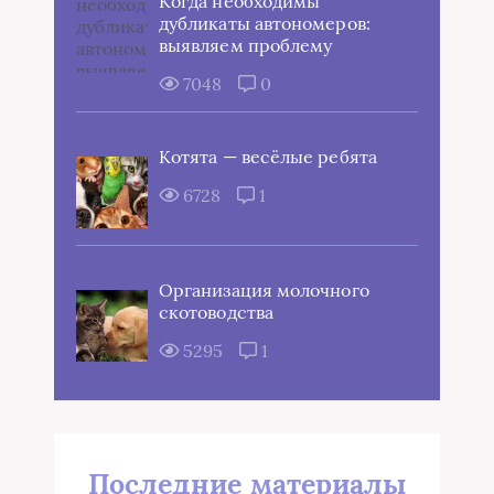
Когда необходимы
дубликаты автономеров:
выявляем проблему
7048
0
Котята — весёлые ребята
6728
1
Организация молочного
скотоводства
5295
1
Последние материалы