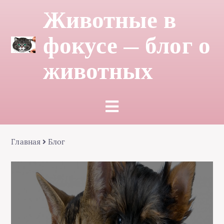
Животные в
фокусе — блог о
животных
Главная
Блог