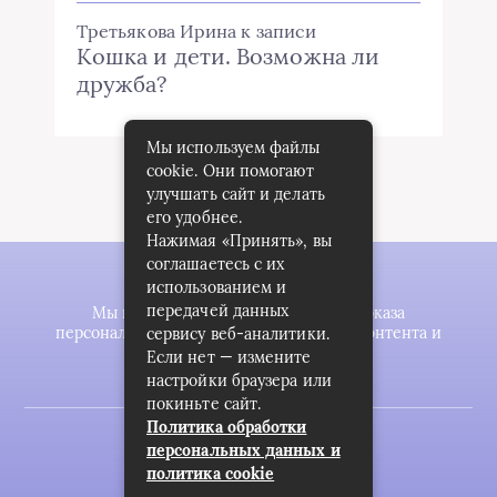
Третьякова Ирина
к записи
Кошка и дети. Возможна ли
дружба?
Мы используем файлы
cookie. Они помогают
улучшать сайт и делать
его удобнее.
Нажимая «Принять», вы
соглашаетесь с их
использованием и
передачей данных
Мы используем файлы cookie для показа
персонализированной рекламы и/или контента и
сервису веб-аналитики.
анализа нашего трафика.
Если нет — измените
настройки браузера или
покиньте сайт.
Политика обработки
2023 © zookomplekt.ru
персональных данных и
политика cookie
Карта сайта