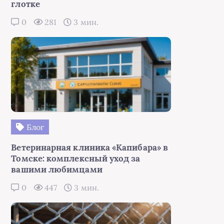
глотке
0
281
3 мин.
Блог
Ветеринарная клиника «Капибара» в
Томске: комплексный уход за
вашими любимцами
0
447
3 мин.