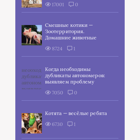
17001
0
Смешные котики —
Зоотерритория.
Домашние животные
8724
1
Когда необходимы
дубликаты автономеров:
выявляем проблему
7050
0
Котята — весёлые ребята
6730
1