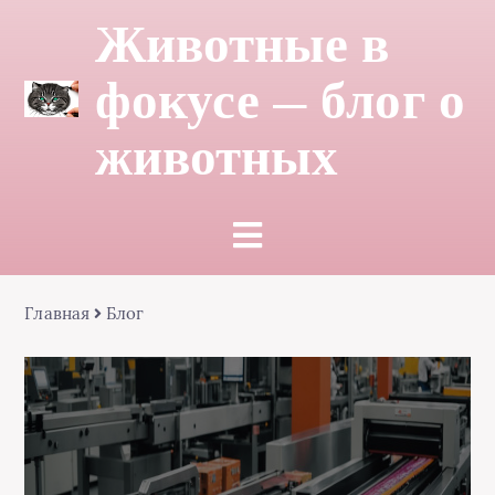
Животные в
фокусе — блог о
животных
Главная
Блог