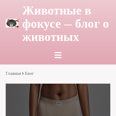
Животные в
фокусе — блог о
животных
Главная
Блог